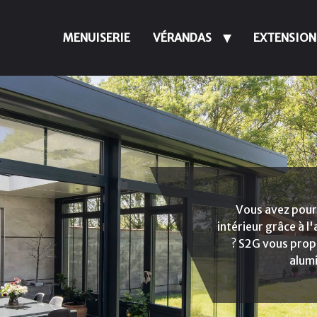
MENUISERIE
VÉRANDAS
EXTENSION
Vous avez pour
intérieur grâce à l
?
S2G vous prop
alumi